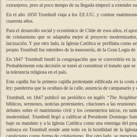
extranjeros, pero al poco tiempo de su llegada empezó a extender su 
En el año 1850 Trumbull viaja a los EE.UU. y contrae matrimonio 
cuarenta años.
Para el desarrollo social y económico de Chile de esos años, el apo
de cristianismo que se adaptaba mejor al proyecto modernizador, 
laicización. Y por otro lado, la Iglesia Católica se perfilaba como 
propio Trumbull fue miembro de la masonería, de la Gran Logia de
En 1847 Trumbull fundó la congregación que se convertiría en la 
Probablemente esta decisión se tomó al considerar el tratado que se
la tolerancia religiosa en el país.
Esta capilla fue la primera capilla protestante edificada en la cost
ley: pandereta que la ocultara de la calle, ausencia de campanario y 
Trumbull, en 1847 publicó un periódico en inglés
“The Neighbo
bíblicos, sermones, noticias protestantes, citaciones a las reunion
debates sobre el matrimonio civil y los cementerios laicos, en tan
modernidad. Trumbull llegó a calificar al Presidente Domingo S
bajo su mandato y a la Iglesia Católica como una enemiga del prog
subraya en Trumbull reside ante todo en la hostilidad de la Igle
catolicismo como forma de cristianismo. Por otro lado, se mencion