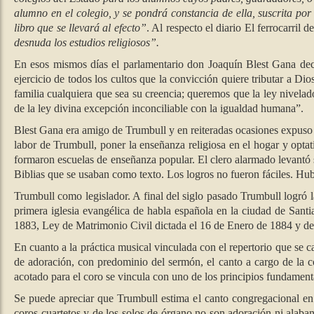
alumno en el colegio, y se pondrá constancia de ella, suscrita po
libro que se llevará al efecto”
. Al respecto el diario El ferrocarril 
desnuda los estudios religiosos”.
En esos mismos días el parlamentario don Joaquín Blest Gana dec
ejercicio de todos los cultos que la convicción quiere tributar a Di
familia cualquiera que sea su creencia; queremos que la ley nivelad
de la ley divina excepción inconciliable con la igualdad humana”.
Blest Gana era amigo de Trumbull y en reiteradas ocasiones expuso e
labor de Trumbull, poner la enseñanza religiosa en el hogar y optati
formaron escuelas de enseñanza popular. El clero alarmado levantó 
Biblias que se usaban como texto. Los logros no fueron fáciles. H
Trumbull como legislador. A final del siglo pasado Trumbull logró la
primera iglesia evangélica de habla española en la ciudad de Sant
1883, Ley de Matrimonio Civil dictada el 16 de Enero de 1884 y de 
En cuanto a la práctica musical vinculada con el repertorio que se 
de adoración, con predominio del sermón, el canto a cargo de la 
acotado para el coro se vincula con uno de los principios fundament
Se puede apreciar que Trumbull estima el canto congregacional en 
coros-cuartetos y de los solos de órgano no son adoración ni alaba