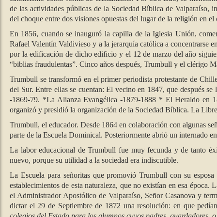
de las actividades públicas de la Sociedad Bíblica de Valparaíso,
del choque entre dos visiones opuestas del lugar de la religión en el
En 1856, cuando se inauguró la capilla de la Iglesia Unión, comenz
Rafael Valentín Valdivieso y a la jerarquía católica a concentrarse e
por la edificación de dicho edificio y el 12 de marzo del año siguie
“biblias fraudulentas”. Cinco años después, Trumbull y el clérigo M
Trumbull se transformó en el primer periodista protestante de Chi
del Sur. Entre ellas se cuentan: El vecino en 1847, que después se
-1869-79. *La Alianza Evangélica -1879-1888 * El Heraldo en 1
organizó y presidió la organización de la Sociedad Bíblica. La Librerí
Trumbull, el educador. Desde 1864 en colaboración con algunas señ
parte de la Escuela Dominical. Posteriormente abrió un internado en e
La labor educacional de Trumbull fue muy fecunda y de tanto éxit
nuevo, porque su utilidad a la sociedad era indiscutible.
La Escuela para señoritas que promovió Trumbull con su esposa y
establecimientos de esta naturaleza, que no existían en esa época.
el Administrador Apostólico de Valparaíso, Señor Casanova y termin
dictar el 29 de Septiembre de 1872 una resolución: en que pedían 
colegios del Estado para los alumnos cuyos padres, guardadores, o 