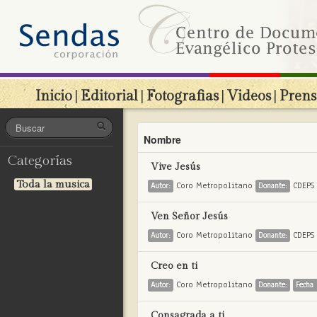
Inicio
|
Editorial
|
Fotografias
|
Videos
|
Prens
Nombre
Categorías
Vive Jesús
Toda la musica
Coro Metropolitano
CDEP
Autor:
Donante:
Ven Señor Jesús
Coro Metropolitano
CDEP
Autor:
Donante:
Creo en ti
Coro Metropolitano
Autor:
Donante:
Fecha 
Consagrada a ti