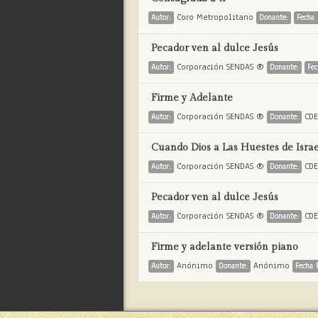
Coro Metropolitano
Autor:
Donante:
Fecha 
Pecador ven al dulce Jesús
Corporación SENDAS ®
Autor:
Donante:
Fec
Firme y Adelante
Corporación SENDAS ®
CD
Autor:
Donante:
Cuando Dios a Las Huestes de Israe
Corporación SENDAS ®
CD
Autor:
Donante:
Pecador ven al dulce Jesús
Corporación SENDAS ®
CD
Autor:
Donante:
Firme y adelante versión piano
Anónimo
Anónimo
Autor:
Donante:
Fecha 