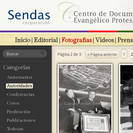
Inicio
|
Editorial
|
Fotografias
|
Videos
|
Prens
1
Página 2 de 3:
« Página anterior
Categorías
Aniversarios
Autoridades
Conferencias
Coros
Predicación
Publicaciones
Tedeum